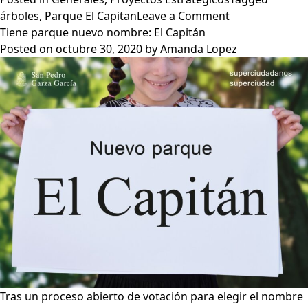
on
árboles
,
Parque El Capitan
Leave a Comment
Plantan
Tiene parque nuevo nombre: El Capitán
en
Posted on
octubre 30, 2020
by
Amanda Lopez
una
semana
35
árboles
en
Parque
El
Capitán
Tras un proceso abierto de votación para elegir el nombre