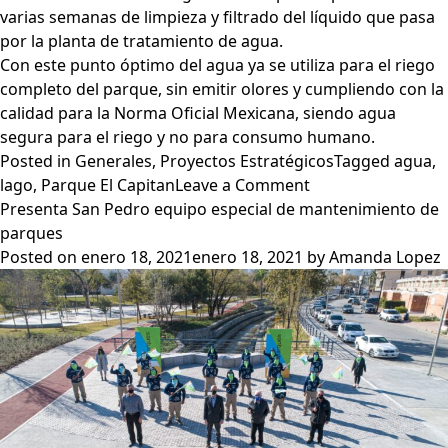
varias semanas de limpieza y filtrado del líquido que pasa
por la planta de tratamiento de agua.
Con este punto óptimo del agua ya se utiliza para el riego
completo del parque, sin emitir olores y cumpliendo con la
calidad para la Norma Oficial Mexicana, siendo agua
segura para el riego y no para consumo humano.
Posted in
Generales
,
Proyectos Estratégicos
Tagged
agua
,
on
lago
,
Parque El Capitan
Leave a Comment
Cumple
Presenta San Pedro equipo especial de mantenimiento de
agua
parques
del
Posted on
enero 18, 2021
enero 18, 2021
by
Amanda Lopez
lago
en
El
Capitán
con
NOM