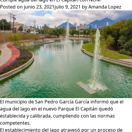
“El
Posted on
junio 23, 2021
julio 9, 2021
by
Amanda Lopez
Capitá
prime
parqu
nomb
por
vecin
El municipio de San Pedro García García informó que el
agua del lago en el nuevo Parque El Capitán quedó
establecida y calibrada, cumpliendo con las normas
competentes.
El establecimiento del lago atravesó por un proceso de