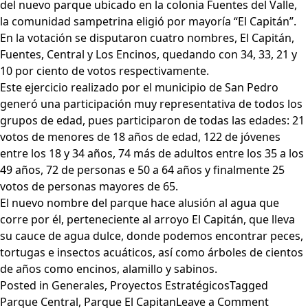
del nuevo parque ubicado en la colonia Fuentes del Valle,
la comunidad sampetrina eligió por mayoría “El Capitán”.
En la votación se disputaron cuatro nombres, El Capitán,
Fuentes, Central y Los Encinos, quedando con 34, 33, 21 y
10 por ciento de votos respectivamente.
Este ejercicio realizado por el municipio de San Pedro
generó una participación muy representativa de todos los
grupos de edad, pues participaron de todas las edades: 21
votos de menores de 18 años de edad, 122 de jóvenes
entre los 18 y 34 años, 74 más de adultos entre los 35 a los
49 años, 72 de personas e 50 a 64 años y finalmente 25
votos de personas mayores de 65.
El nuevo nombre del parque hace alusión al agua que
corre por él, perteneciente al arroyo El Capitán, que lleva
su cauce de agua dulce, donde podemos encontrar peces,
tortugas e insectos acuáticos, así como árboles de cientos
de años como encinos, alamillo y sabinos.
Posted in
Generales
,
Proyectos Estratégicos
Tagged
on
Parque Central
,
Parque El Capitan
Leave a Comment