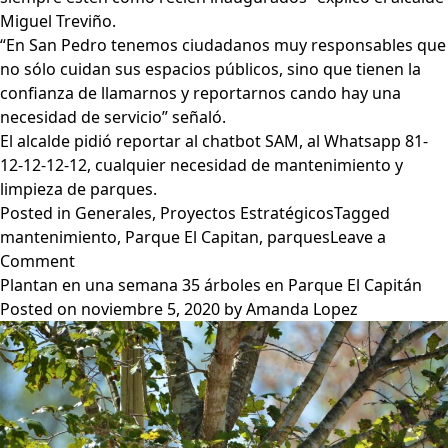
Miguel Treviño.
“En San Pedro tenemos ciudadanos muy responsables que
no sólo cuidan sus espacios públicos, sino que tienen la
confianza de llamarnos y reportarnos cando hay una
necesidad de servicio” señaló.
El alcalde pidió reportar al chatbot SAM, al Whatsapp 81-
12-12-12-12, cualquier necesidad de mantenimiento y
limpieza de parques.
Posted in
Generales
,
Proyectos Estratégicos
Tagged
mantenimiento
,
Parque El Capitan
,
parques
Leave a
on
Comment
Presenta
Plantan en una semana 35 árboles en Parque El Capitán
San
Posted on
noviembre 5, 2020
by
Amanda Lopez
Pedro
equipo
especial
de
mantenimiento