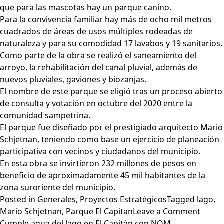
que para las mascotas hay un parque canino.
Para la convivencia familiar hay más de ocho mil metros
cuadrados de áreas de usos múltiples rodeadas de
naturaleza y para su comodidad 17 lavabos y 19 sanitarios.
Como parte de la obra se realizó el saneamiento del
arroyo, la rehabilitación del canal pluvial, además de
nuevos pluviales, gaviones y biozanjas.
El nombre de este parque se eligió tras un proceso abierto
de consulta y votación en octubre del 2020 entre la
comunidad sampetrina.
El parque fue diseñado por el prestigiado arquitecto Mario
Schjetnan, teniendo como base un ejercicio de planeación
participativa con vecinos y ciudadanos del municipio.
En esta obra se invirtieron 232 millones de pesos en
beneficio de aproximadamente 45 mil habitantes de la
zona suroriente del municipio.
Posted in
Generales
,
Proyectos Estratégicos
Tagged
lago
,
on
Mario Schjetnan
,
Parque El Capitan
Leave a Comment
Abren
Cumple agua del lago en El Capitán con NOM