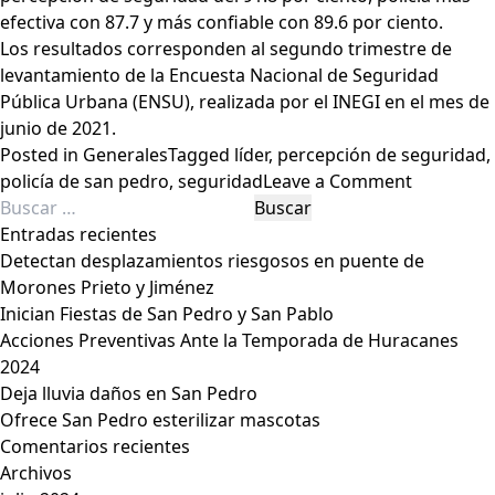
efectiva con 87.7 y más confiable con 89.6 por ciento.
Los resultados corresponden al segundo trimestre de
levantamiento de la Encuesta Nacional de Seguridad
Pública Urbana (ENSU), realizada por el INEGI en el mes de
junio de 2021.
Posted in
Generales
Tagged
líder
,
percepción de seguridad
,
on
policía de san pedro
,
seguridad
Leave a Comment
Buscar:
Se
mantiene
Entradas recientes
San
Detectan desplazamientos riesgosos en puente de
Pedro
Morones Prieto y Jiménez
como
Inician Fiestas de San Pedro y San Pablo
líder
Acciones Preventivas Ante la Temporada de Huracanes
en
2024
segurida
Deja lluvia daños en San Pedro
Ofrece San Pedro esterilizar mascotas
Comentarios recientes
Archivos