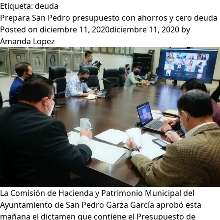
Etiqueta:
deuda
Prepara San Pedro presupuesto con ahorros y cero deuda
Posted on
diciembre 11, 2020
diciembre 11, 2020
by
Amanda Lopez
La Comisión de Hacienda y Patrimonio Municipal del
Ayuntamiento de San Pedro Garza García aprobó esta
mañana el dictamen que contiene el Presupuesto de