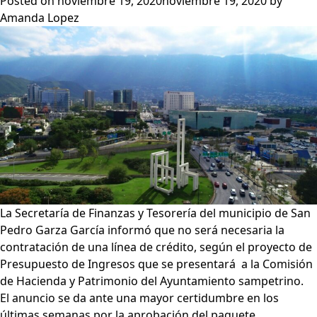
Posted on
noviembre 19, 2020
noviembre 19, 2020
by
Pedro
Amanda Lopez
presupuesto
con
ahorros
y
cero
deuda
La Secretaría de Finanzas y Tesorería del municipio de San
Pedro Garza García informó que no será necesaria la
contratación de una línea de crédito, según el proyecto de
Presupuesto de Ingresos que se presentará a la Comisión
de Hacienda y Patrimonio del Ayuntamiento sampetrino.
El anuncio se da ante una mayor certidumbre en los
últimas semanas por la aprobación del paquete