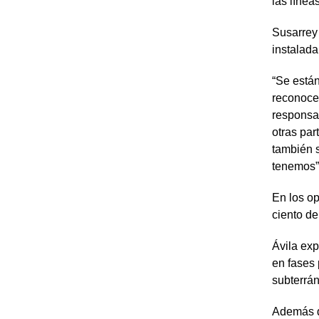
las líneas
Susarrey 
instalada
“Se está
reconoce
responsa
otras par
también s
tenemos”,
En los op
ciento de
Ávila exp
en fases 
subterrá
Además de