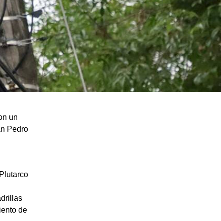
on un
an Pedro
 Plutarco
drillas
iento de