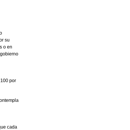
o
or su
s o en
 gobierno
 100 por
contempla
 que cada