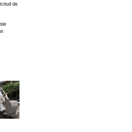
icitud de
ste
as