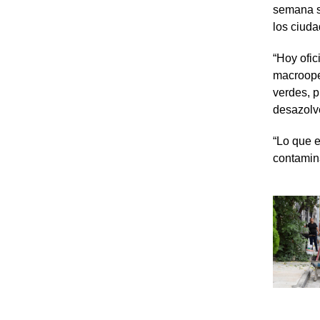
semana se
los ciud
“Hoy ofic
macroope
verdes, p
desazolve
“Lo que 
contamina