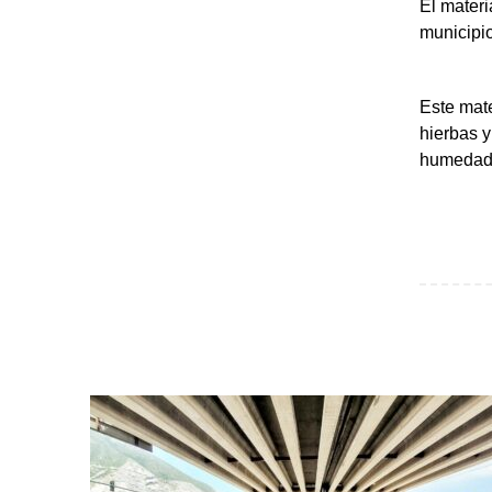
El materi
municipi
Este mate
hierbas y
humedad,