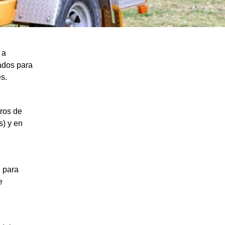
 a
tados para
s.
tros de
s) y en
h para
e