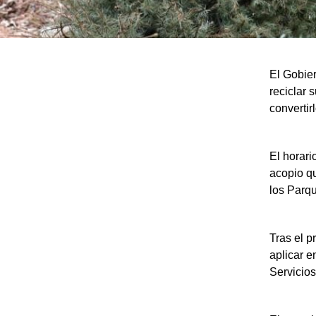
El Gobie
reciclar 
convertir
El horari
acopio q
los Parq
Tras el p
aplicar e
Servicios