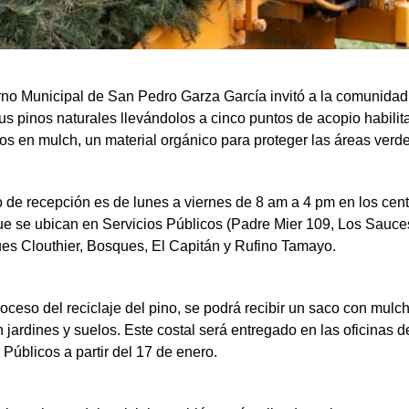
rno Municipal de San Pedro Garza García invitó a la comunidad
sus pinos naturales llevándolos a cinco puntos de acopio habili
los en mulch, un material orgánico para proteger las áreas verde
o de recepción es de lunes a viernes de 8 am a 4 pm en los cen
ue se ubican en Servicios Públicos (Padre Mier 109, Los Sauce
ues Clouthier, Bosques, El Capitán y Rufino Tamayo.
roceso del reciclaje del pino, se podrá recibir un saco con mulc
n jardines y suelos. Este costal será entregado en las oficinas d
 Públicos a partir del 17 de enero.